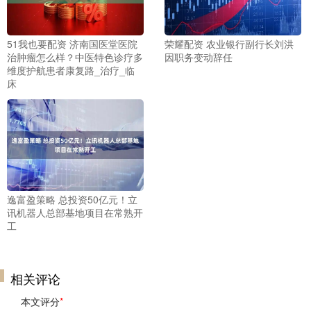
51我也要配资 济南国医堂医院
荣耀配资 农业银行副行长刘洪
治肿瘤怎么样？中医特色诊疗多
因职务变动辞任
维度护航患者康复路_治疗_临
床
逸富盈策略 总投资50亿元！立
讯机器人总部基地项目在常熟开
工
相关评论
本文评分
*