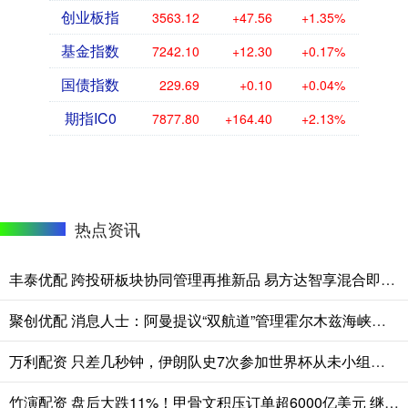
创业板指
3563.12
+47.56
+1.35%
基金指数
7242.10
+12.30
+0.17%
国债指数
229.69
+0.10
+0.04%
期指IC0
7877.80
+164.40
+2.13%
热点资讯
丰泰优配 跨投研板块协同管理再推新品 易方达智享混合即将发行
聚创优配 消息人士：阿曼提议“双航道”管理霍尔木兹海峡船只通行
万利配资 只差几秒钟，伊朗队史7次参加世界杯从未小组出线
竹演配资 盘后大跌11%！甲骨文积压订单超6000亿美元 继续巨额融资押注AI基建