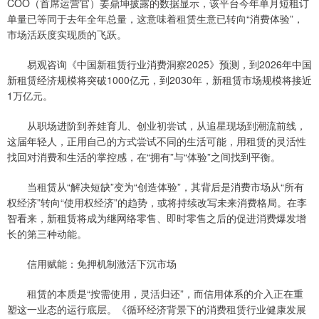
COO（首席运营官）姜鼎坤披露的数据显示，该平台今年单月短租订
单量已等同于去年全年总量，这意味着租赁生意已转向“消费体验”，
市场活跃度实现质的飞跃。
易观咨询《中国新租赁行业消费洞察2025》预测，到2026年中国
新租赁经济规模将突破1000亿元，到2030年，新租赁市场规模将接近
1万亿元。
从职场进阶到养娃育儿、创业初尝试，从追星现场到潮流前线，
这届年轻人，正用自己的方式尝试不同的生活可能，用租赁的灵活性
找回对消费和生活的掌控感，在“拥有”与“体验”之间找到平衡。
当租赁从“解决短缺”变为“创造体验”，其背后是消费市场从“所有
权经济”转向“使用权经济”的趋势，或将持续改写未来消费格局。在李
智看来，新租赁将成为继网络零售、即时零售之后的促进消费爆发增
长的第三种动能。
信用赋能：免押机制激活下沉市场
租赁的本质是“按需使用，灵活归还”，而信用体系的介入正在重
塑这一业态的运行底层。《循环经济背景下的消费租赁行业健康发展