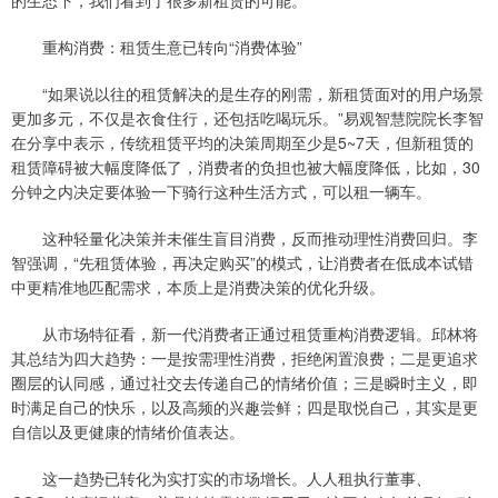
重构消费：租赁生意已转向“消费体验”
“如果说以往的租赁解决的是生存的刚需，新租赁面对的用户场景
更加多元，不仅是衣食住行，还包括吃喝玩乐。”易观智慧院院长李智
在分享中表示，传统租赁平均的决策周期至少是5~7天，但新租赁的
租赁障碍被大幅度降低了，消费者的负担也被大幅度降低，比如，30
分钟之内决定要体验一下骑行这种生活方式，可以租一辆车。
这种轻量化决策并未催生盲目消费，反而推动理性消费回归。李
智强调，“先租赁体验，再决定购买”的模式，让消费者在低成本试错
中更精准地匹配需求，本质上是消费决策的优化升级。
从市场特征看，新一代消费者正通过租赁重构消费逻辑。邱林将
其总结为四大趋势：一是按需理性消费，拒绝闲置浪费；二是更追求
圈层的认同感，通过社交去传递自己的情绪价值；三是瞬时主义，即
时满足自己的快乐，以及高频的兴趣尝鲜；四是取悦自己，其实是更
自信以及更健康的情绪价值表达。
这一趋势已转化为实打实的市场增长。人人租执行董事、