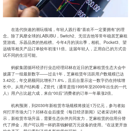
在迭代快速的潮玩领域，年轻人践行着“喜欢不一定要拥有”的理
念。除了风靡全球的LABUBU，Switch2、无弦吉他等常年稳居芝麻租
赁游戏、乐器品类的热租榜。今年4月的演出季，相机、Pocket3、望
远镜等相关产品订单较年初涨11倍。这届年轻人，正用自己的方式尝
试不同的生活可能。
蚂蚁集团循环经济行业总经理邱林在近日的芝麻租赁生态大会中
披露了一组最新数字——过去1年，芝麻租赁年活跃用户数规模已达
3.42亿，年交易额同比增长71.6%，且后台显示这一数字仍在持续增
长中。从用户结构看，Z世代（通常是指1995年至2009年出生的一代
人）用户占比超六成，来自“00后”消费者的订单一年暴涨2倍。
机构预测，到2030年新租赁市场规模将接近1万亿元，参与者如
何打开市场大门？邱林在会后接受《每日经济新闻》记者采访时表
示，新租赁市场升温，需要生态伙伴共同发力，芝麻租赁的信用分替
代了押金，用户可以用一杯奶茶钱解锁万元设备的使用。“在这更开放
的生态下，我们看到了很多新租赁的可能。”