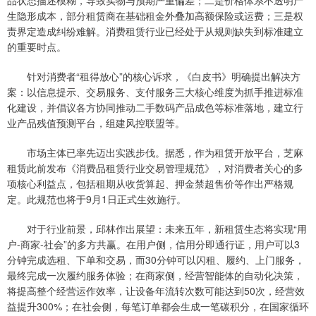
生隐形成本，部分租赁商在基础租金外叠加高额保险或运费；三是权
责界定造成纠纷难解。消费租赁行业已经处于从规则缺失到标准建立
的重要时点。
针对消费者“租得放心”的核心诉求，《白皮书》明确提出解决方
案：以信息提示、交易服务、支付服务三大核心维度为抓手推进标准
化建设，并倡议各方协同推动二手数码产品成色等标准落地，建立行
业产品残值预测平台，组建风控联盟等。
市场主体已率先迈出实践步伐。据悉，作为租赁开放平台，芝麻
租赁此前发布《消费品租赁行业交易管理规范》，对消费者关心的多
项核心利益点，包括租期从收货算起、押金禁超售价等作出严格规
定。此规范也将于9月1日正式生效施行。
对于行业前景，邱林作出展望：未来五年，新租赁生态将实现“用
户-商家-社会”的多方共赢。在用户侧，信用分即通行证，用户可以3
分钟完成选租、下单和交易，而30分钟可以闪租、履约、上门服务，
最终完成一次履约服务体验；在商家侧，经营智能体的自动化决策，
将提高整个经营运作效率，让设备年流转次数可能达到50次，经营效
益提升300%；在社会侧，每笔订单都会生成一笔碳积分，在国家循环