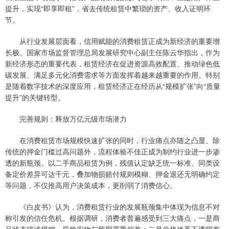
提升，实现“即享即租”，省去传统租赁中繁琐的资产、收入证明环
节。
从行业发展层面看，信用赋能的消费租赁正成为新经济的重要增
长极。国家市场监督管理总局发展研究中心副主任陈云华指出，作为
新经济形态的重要代表，租赁经济在促进资源高效配置、推动绿色低
碳发展、满足多元化消费需求等方面发挥着越来越重要的作用。特别
是随着数字技术的深度应用，租赁经济正在经历从“规模扩张”向“质量
提升”的关键转型。
完善规则：释放万亿元级市场潜力
在消费租赁市场规模快速扩张的同时，行业痛点亦随之凸显。除
传统的押金门槛过高问题外，流程体验不佳正成为制约行业进一步渗
透的新瓶颈。以二手商品租赁为例，残值认定缺乏统一标准、同类设
备定价差异可达千元，叠加物损赔付规则模糊、押金退还无明确约定
等问题，不仅推高用户决策成本，更削弱了消费信心。
《白皮书》认为，消费租赁行业的发展瓶颈集中体现为信息不对
称引发的信任危机。根据调研，消费者普遍感受到三大痛点，一是商
品状态描述模糊，导致实物与预期严重偏差；二是价格体系不透明产