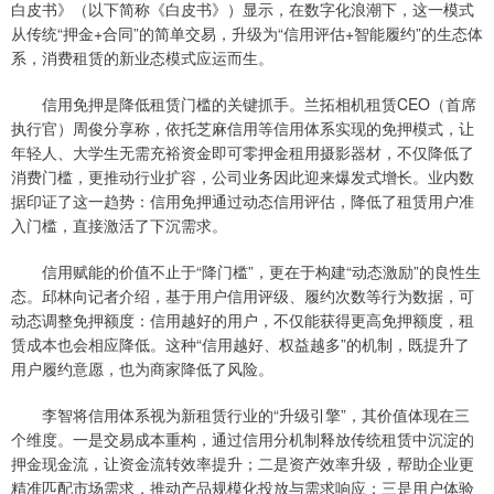
白皮书》（以下简称《白皮书》）显示，在数字化浪潮下，这一模式
从传统“押金+合同”的简单交易，升级为“信用评估+智能履约”的生态体
系，消费租赁的新业态模式应运而生。
信用免押是降低租赁门槛的关键抓手。兰拓相机租赁CEO（首席
执行官）周俊分享称，依托芝麻信用等信用体系实现的免押模式，让
年轻人、大学生无需充裕资金即可零押金租用摄影器材，不仅降低了
消费门槛，更推动行业扩容，公司业务因此迎来爆发式增长。业内数
据印证了这一趋势：信用免押通过动态信用评估，降低了租赁用户准
入门槛，直接激活了下沉需求。
信用赋能的价值不止于“降门槛”，更在于构建“动态激励”的良性生
态。邱林向记者介绍，基于用户信用评级、履约次数等行为数据，可
动态调整免押额度：信用越好的用户，不仅能获得更高免押额度，租
赁成本也会相应降低。这种“信用越好、权益越多”的机制，既提升了
用户履约意愿，也为商家降低了风险。
李智将信用体系视为新租赁行业的“升级引擎”，其价值体现在三
个维度。一是交易成本重构，通过信用分机制释放传统租赁中沉淀的
押金现金流，让资金流转效率提升；二是资产效率升级，帮助企业更
精准匹配市场需求，推动产品规模化投放与需求响应；三是用户体验