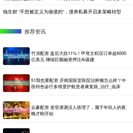
钱生财 “不想被定义为做债的”，债券私募开启多策略转型
推荐资讯
竹演配资 盘后大跌11%！甲骨文积压订单超6000
亿美元 继续巨额融资押注AI基建
51我也要配资 济南国医堂医院治肿瘤怎么样？中
医特色诊疗多维度护航患者康复路_治疗_临床
众豪配资 老登灌酒没人搭理了，属于年轻人的夜
晚才刚开始