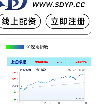
沪深京指数
上证综指
3940.04
+39.68
+1.02%