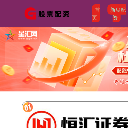
首
新玺配
页
资