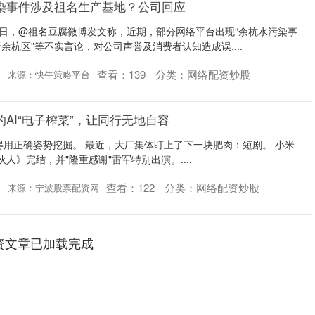
染事件涉及祖名生产基地？公司回应
9日，@祖名豆腐微博发文称，近期，部分网络平台出现“余杭水污染事
余杭区”等不实言论，对公司声誉及消费者认知造成误....
查看：
139
分类：
网络配资炒股
来源：快牛策略平台
AI“电子榨菜”，让同行无地自容
值得用正确姿势挖掘。 最近，大厂集体盯上了下一块肥肉：短剧。 小米
伙人》完结，并"隆重感谢"雷军特别出演。....
查看：
122
分类：
网络配资炒股
来源：宁波股票配资网
资文章已加载完成