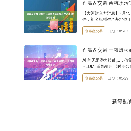
创赢盘交易 余杭水污
【大河财立方消息】7月1
件，祖名杭州生产基地位于
日期：05-07
创赢盘交易
创赢盘交易 一夜爆火的
AI 的无限潜力技能点，
REDMI 首部短剧《时空合
日期：03-29
创赢盘交易
新玺配