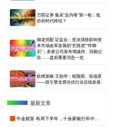
万联证券 集采“反内卷”第一枪：低
价药时代终结？
御龙优配 证监会：坚决清除影响资
本市场改革发展的“拦路虎”“绊脚
石”；多家公司发布增减持、回购公
告……盘前重要消息一览
欧维策略 王勃华：稳预期、拓场景
——双引擎支撑光伏行业后续发展
最新文章
牛金财富 布局下半年，十余家银行年中工作会都说了啥！农行定调抢抓结构性增长机遇，平安银行提出业绩重回增长