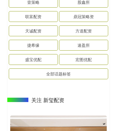
壹策略
股鑫所
联富配资
鼎冠策略资
天诚配资
方道配资
捷希缘
速盈所
盛宝优配
宏图优配
全部话题标签
关注 新玺配资