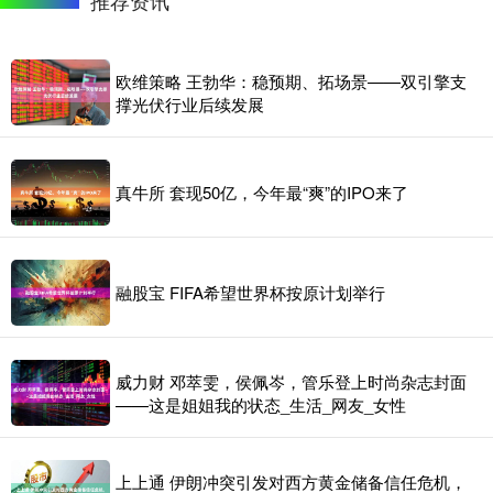
欧维策略 王勃华：稳预期、拓场景——双引擎支
撑光伏行业后续发展
真牛所 套现50亿，今年最“爽”的IPO来了
融股宝 FIFA希望世界杯按原计划举行
威力财 邓萃雯，侯佩岑，管乐登上时尚杂志封面
——这是姐姐我的状态_生活_网友_女性
上上通 伊朗冲突引发对西方黄金储备信任危机，