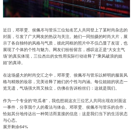
近日，邓萃雯、侯佩岑与管乐三位知名艺人共同登上了某时尚杂志的
封面，引发了广大网友的热议与关注。她们一同拍摄的时尚大片，展
示了各自独特的风格与气质，彼此同框的照片中不仅凸显了友谊，也
展现了个体的个性与魅力。网友们纷纷留言，感叹这正是“大女主气
场”的真实体现，三位杰出的女性用实际行动诠释了“乘风破浪的姐
姐”的真谛。
在这场盛大的时尚交汇之中，邓萃雯、侯佩岑与管乐以鲜明的服装风
格与精致的妆容，完美诠释了她们的个性与内涵。每位姐姐的状态一
览无遗，气场强大而又独立，仿佛在告诉粉丝们：这就是我们。
作为一个专业的“吃瓜者”，我也想就这次三位艺人共同出现在封面这
一事件，分享我个人的看法与体会。邓萃雯、侯佩岑与管乐的合作，
恰如其分地传达出一种简洁而直接的信息：这是我们当下的生活状态
与心态。
展开剩余64%