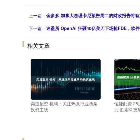
上一篇：
金多多 加拿大总理卡尼预告周二的财政报告将有
下一篇：
速盈所 OpenAI 狂砸40亿美刀下场抢FDE，
相关文章
奕道配资 机构：关注热泵行业两条
恒捷配资 2
投资主线
元 胜宏科技