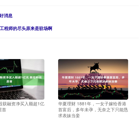
好消息
软件工程师的尽头原来是驻场啊
8股获融资净买入额超1亿
华夏理财 1881年，一女子嫁给香港
居首
首富后，多年未孕，无奈之下只能恳
求表妹当妾