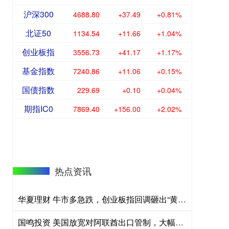
沪深300
4688.80
+37.49
+0.81%
北证50
1134.54
+11.66
+1.04%
创业板指
3556.73
+41.17
+1.17%
基金指数
7240.86
+11.06
+0.15%
国债指数
229.69
+0.10
+0.04%
期指IC0
7869.40
+156.00
+2.02%
热点资讯
华夏理财 牛市多急跌，创业板指回调砸出“黄金坑”？
国鸣投资 美国放宽对阿联酋出口管制，大幅深化双方人工智能与防务合作