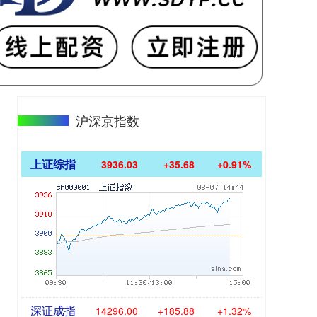
沪深京指数
上证综指
3936.03
+35.68
+0.91%
深证成指
14296.00
+185.88
+1.32%