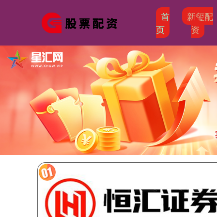
首
新玺配
页
资